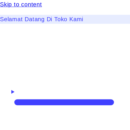
Skip to content
Selamat Datang Di Toko Kami