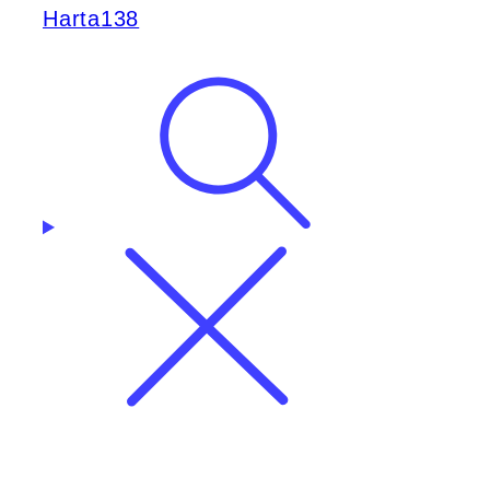
Harta138