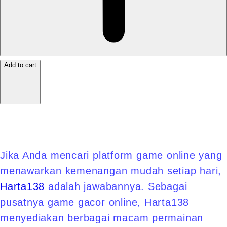
Add to cart
Jika Anda mencari platform game online yang
menawarkan kemenangan mudah setiap hari,
Harta138
adalah jawabannya. Sebagai
pusatnya game gacor online, Harta138
menyediakan berbagai macam permainan